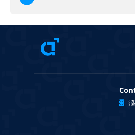
Con
co
sa