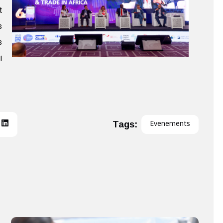
t
s
s
i
Tags:
Evenements