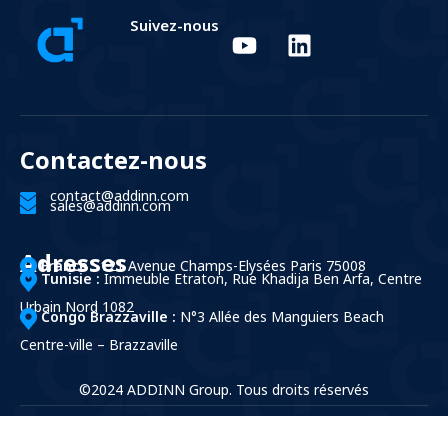
Suivez-nous
Contactez-nous
contact@addinn.com
sales@addinn.com
Adresses
France :
121 Avenue Champs-Elysées Paris 75008
Tunisie :
Immeuble Etraton, Rue Khadija Ben Arfa, Centre
Urbain Nord 1082
Congo Brazzaville :
N°3 Allée des Manguiers Beach
Centre-ville – Brazzaville
©2024 ADDINN Group. Tous droits réservés