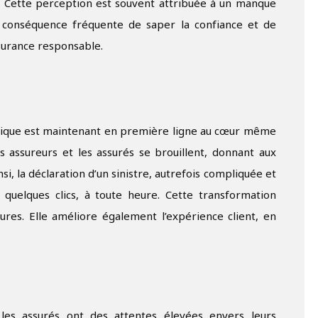
. Cette perception est souvent attribuée à un manque
 conséquence fréquente de saper la confiance et de
ssurance responsable.
rique est maintenant en première ligne au cœur même
es assureurs et les assurés se brouillent, donnant aux
si, la déclaration d’un sinistre, autrefois compliquée et
quelques clics, à toute heure. Cette transformation
res. Elle améliore également l’expérience client, en
es assurés ont des attentes élevées envers leurs