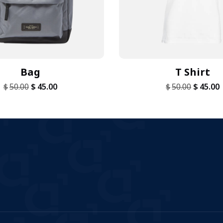
Bag
T Shirt
$
50.00
$
45.00
$
50.00
$
45.00