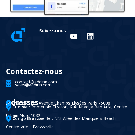
Suivez-nous
Contactez-nous
contact@addinn.com
sales@addinn.com
Adresses
France :
121 Avenue Champs-Elysées Paris 75008
Tunisie :
Immeuble Etraton, Rue Khadija Ben Arfa, Centre
Urbain Nord 1082
Congo Brazzaville :
N°3 Allée des Manguiers Beach
Centre-ville – Brazzaville